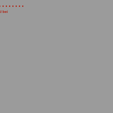
......
l bei