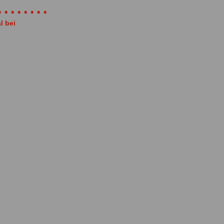
......
l bei